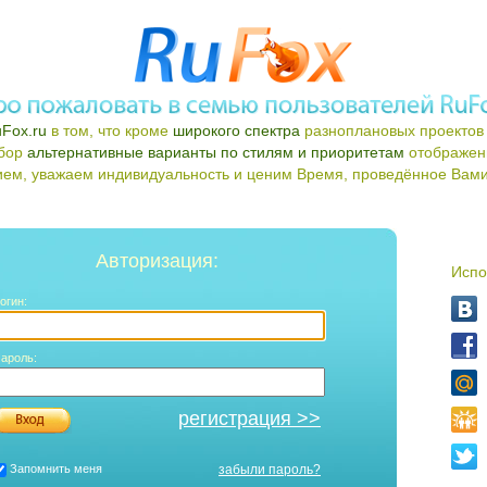
Fox.ru
в том, что кроме
широкого спектра
разноплановых проектов 
ыбор
альтернативные варианты по стилям и приоритетам
отображен
ем, уважаем индивидуальность и ценим Время, проведённое Вами 
Авторизация:
Испо
огин:
ароль:
регистрация >>
Запомнить меня
забыли пароль?