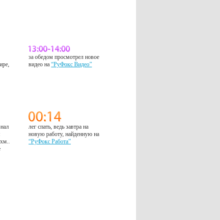
за обедом просмотрел новое
ире,
видео на
“РуФокс Видео”
знал
лег спать, ведь завтра на
м
новую работу, найденную на
 хм..
“РуФокс Работа”
е