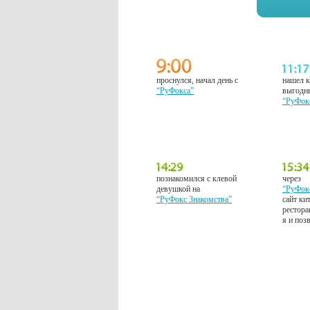
проснулся, начал день с
нашел к
“РуФокса”
выгодн
“РуФок
познакомился с клевой
через
девушкой на
“РуФок
“РуФокс Знакомства”
сайт ки
рестора
я и поз