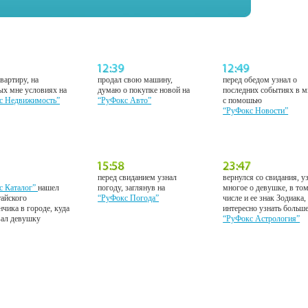
вартиру, на
продал свою машину,
перед обедом узнал о
ых мне условиях на
думаю о покупке новой на
последних событиях в м
с Недвижимость”
“РуФокс Авто”
с помошью
“РуФокс Новости”
перед свиданием узнал
вернулся со свидания, у
с Каталог”
нашел
погоду, заглянув на
многое о девушке, в то
тайского
“РуФокс Погода”
числе и ее знак Зодиака,
нчика в городе, куда
интересно узнать больш
вал девушку
“РуФокс Астрология”