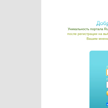
Уникальность портала Ru
после регистрации на в
Вашим мнени
Л
П