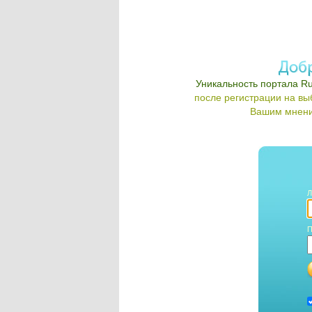
Уникальность портала Ru
после регистрации на в
Вашим мнени
Л
П