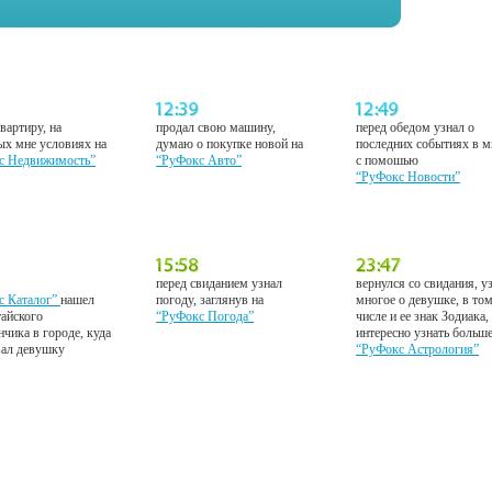
вартиру, на
продал свою машину,
перед обедом узнал о
ых мне условиях на
думаю о покупке новой на
последних событиях в м
с Недвижимость”
“РуФокс Авто”
с помошью
“РуФокс Новости”
перед свиданием узнал
вернулся со свидания, у
с Каталог”
нашел
погоду, заглянув на
многое о девушке, в то
тайского
“РуФокс Погода”
числе и ее знак Зодиака,
нчика в городе, куда
интересно узнать больш
вал девушку
“РуФокс Астрология”