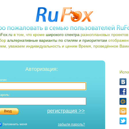
Fox.ru
в том, что кроме
широкого спектра
разноплановых проектов 
ыбор
альтернативные варианты по стилям и приоритетам
отображен
ем, уважаем индивидуальность и ценим Время, проведённое Вами 
Авторизация:
Испо
огин:
ароль:
регистрация >>
Запомнить меня
забыли пароль?