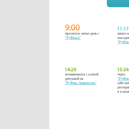
проснулся, начал день с
нашел к
“РуФокса”
выгодн
“РуФок
познакомился с клевой
через
девушкой на
“РуФок
“РуФокс Знакомства”
сайт ки
рестора
я и поз