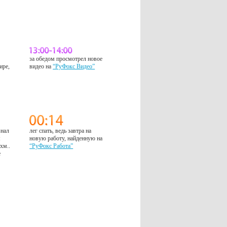
за обедом просмотрел новое
ире,
видео на
“РуФокс Видео”
знал
лег спать, ведь завтра на
м
новую работу, найденную на
 хм..
“РуФокс Работа”
е