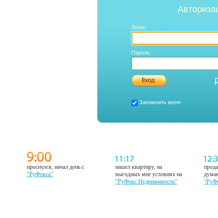
Авториза
Логин:
Пароль:
Запомнить меня
проснулся, начал день с
нашел квартиру, на
прода
“РуФокса”
выгодных мне условиях на
думаю
“РуФокс Недвижимость”
“РуФ