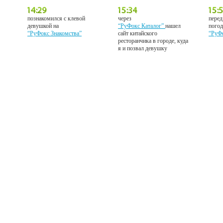
познакомился с клевой
через
перед
девушкой на
“РуФокс Каталог”
нашел
погод
“РуФокс Знакомства”
сайт китайского
“РуФ
ресторанчика в городе, куда
я и позвал девушку