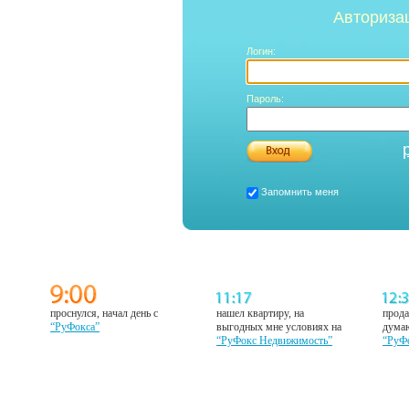
Авториза
Логин:
Пароль:
Запомнить меня
проснулся, начал день с
нашел квартиру, на
прода
“РуФокса”
выгодных мне условиях на
думаю
“РуФокс Недвижимость”
“РуФ