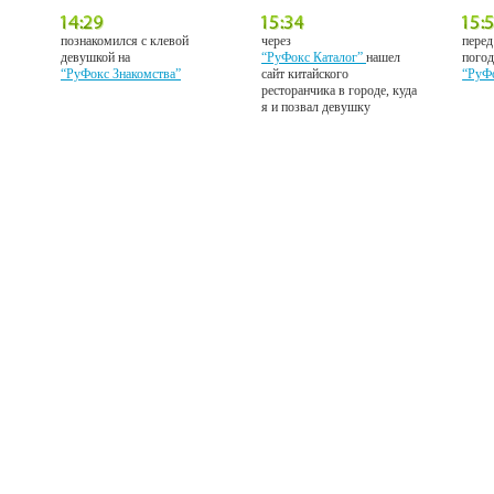
познакомился с клевой
через
перед
девушкой на
“РуФокс Каталог”
нашел
погод
“РуФокс Знакомства”
сайт китайского
“РуФ
ресторанчика в городе, куда
я и позвал девушку