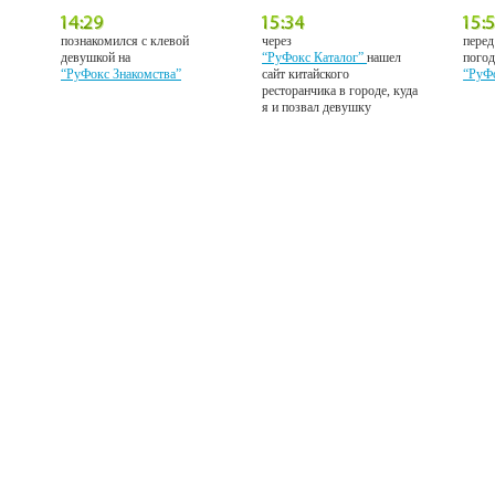
познакомился с клевой
через
перед
девушкой на
“РуФокс Каталог”
нашел
погод
“РуФокс Знакомства”
сайт китайского
“РуФ
ресторанчика в городе, куда
я и позвал девушку