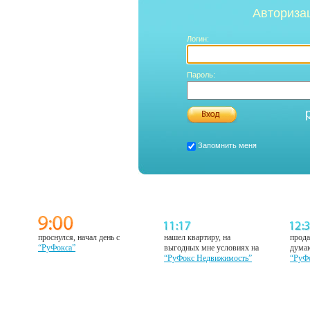
Авториза
Логин:
Пароль:
Запомнить меня
проснулся, начал день с
нашел квартиру, на
прода
“РуФокса”
выгодных мне условиях на
думаю
“РуФокс Недвижимость”
“РуФ