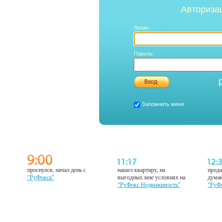
Авториза
Логин:
Пароль:
Запомнить меня
проснулся, начал день с
нашел квартиру, на
прода
“РуФокса”
выгодных мне условиях на
думаю
“РуФокс Недвижимость”
“РуФ