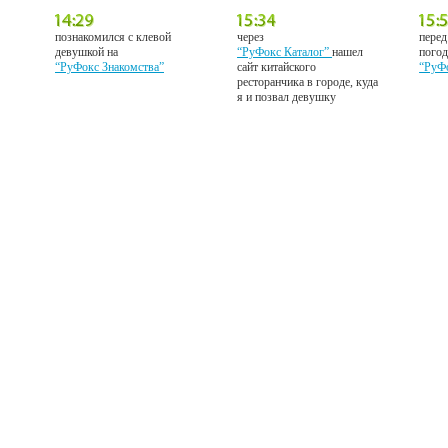
познакомился с клевой
через
перед
девушкой на
“РуФокс Каталог”
нашел
погод
“РуФокс Знакомства”
сайт китайского
“РуФ
ресторанчика в городе, куда
я и позвал девушку