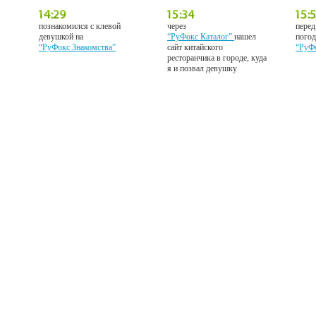
познакомился с клевой
через
перед
девушкой на
“РуФокс Каталог”
нашел
погод
“РуФокс Знакомства”
сайт китайского
“РуФ
ресторанчика в городе, куда
я и позвал девушку