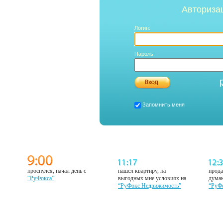
Авториза
Логин:
Пароль:
Запомнить меня
проснулся, начал день с
нашел квартиру, на
прода
“РуФокса”
выгодных мне условиях на
думаю
“РуФокс Недвижимость”
“РуФ