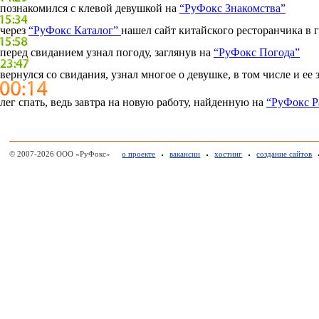
познакомился с клевой девушкой на
“РуФокс Знакомства”
через
“РуФокс Каталог”
нашел сайт китайского ресторанчика в г
перед свиданием узнал погоду, заглянув на
“РуФокс Погода”
вернулся со свидания, узнал многое о девушке, в том числе и ее
лег спать, ведь завтра на новую работу, найденную на
“РуФокс Р
© 2007-2026 ООО «РуФокс»
о проекте
вакансии
хостинг
создание сайтов