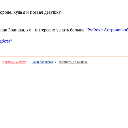
ороде, куда я и позвал девушку
 знак Зодиака, хм.. интересно узнать больше
“РуФокс Астрология
абота”
реклама на сайте
наши партнеры
сообщить об ошибке