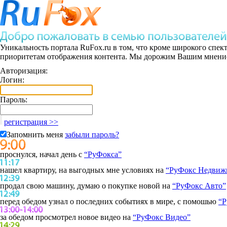
Уникальность портала RuFox.ru
в том, что кроме
широкого спек
приоритетам
отображения контента. Мы дорожим Вашим мнением
Авторизация:
Логин:
Пароль:
регистрация >>
Запомнить меня
забыли пароль?
проснулся, начал день с
“РуФокса”
нашел квартиру, на выгодных мне условиях на
“РуФокс Недвиж
продал свою машину, думаю о покупке новой на
“РуФокс Авто”
перед обедом узнал о последних событиях в мире, с помошью
“Р
за обедом просмотрел новое видео на
“РуФокс Видео”