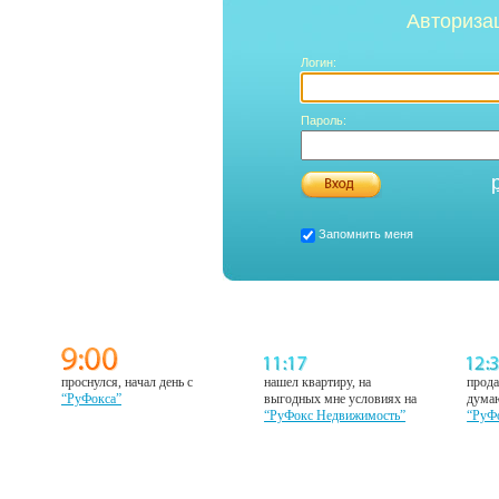
Авториза
Логин:
Пароль:
Запомнить меня
проснулся, начал день с
нашел квартиру, на
прода
“РуФокса”
выгодных мне условиях на
думаю
“РуФокс Недвижимость”
“РуФ