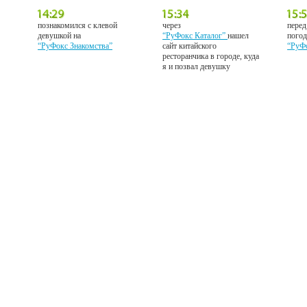
познакомился с клевой
через
перед
девушкой на
“РуФокс Каталог”
нашел
погод
“РуФокс Знакомства”
сайт китайского
“РуФ
ресторанчика в городе, куда
я и позвал девушку