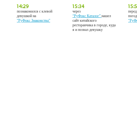
познакомился с клевой
через
перед
девушкой на
“РуФокс Каталог”
нашел
погод
“РуФокс Знакомства”
сайт китайского
“РуФ
ресторанчика в городе, куда
я и позвал девушку