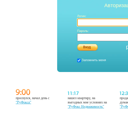
Авториза
Логин:
Пароль:
Запомнить меня
проснулся, начал день с
нашел квартиру, на
прода
“РуФокса”
выгодных мне условиях на
думаю
“РуФокс Недвижимость”
“РуФ