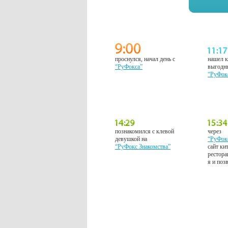
проснулся, начал день с
нашел к
“РуФокса”
выгодн
“РуФок
познакомился с клевой
через
девушкой на
“РуФок
“РуФокс Знакомства”
сайт ки
рестора
я и поз