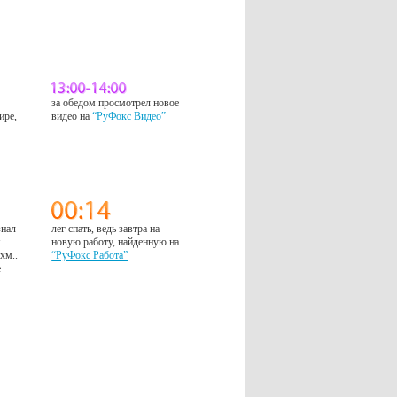
за обедом просмотрел новое
ире,
видео на
“РуФокс Видео”
знал
лег спать, ведь завтра на
м
новую работу, найденную на
 хм..
“РуФокс Работа”
е