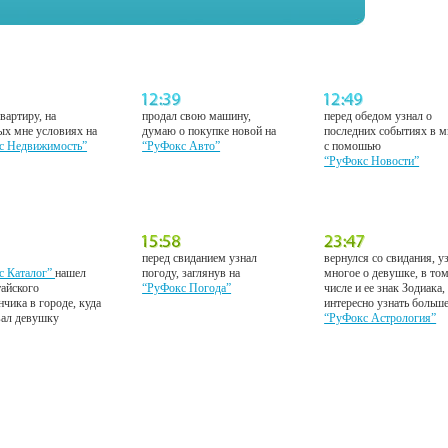
вартиру, на
продал свою машину,
перед обедом узнал о
ых мне условиях на
думаю о покупке новой на
последних событиях в м
с Недвижимость”
“РуФокс Авто”
с помошью
“РуФокс Новости”
перед свиданием узнал
вернулся со свидания, у
с Каталог”
нашел
погоду, заглянув на
многое о девушке, в то
тайского
“РуФокс Погода”
числе и ее знак Зодиака,
нчика в городе, куда
интересно узнать больш
вал девушку
“РуФокс Астрология”