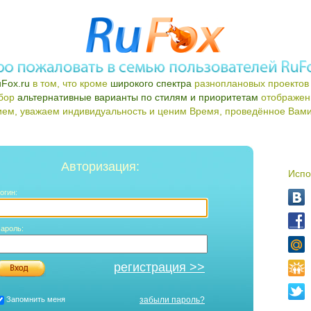
Fox.ru
в том, что кроме
широкого спектра
разноплановых проектов 
ыбор
альтернативные варианты по стилям и приоритетам
отображен
ем, уважаем индивидуальность и ценим Время, проведённое Вами 
Авторизация:
Испо
огин:
ароль:
регистрация >>
Запомнить меня
забыли пароль?