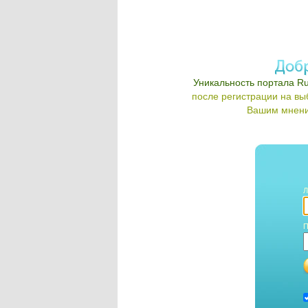
Уникальность портала Ru
после регистрации на в
Вашим мнени
Л
П