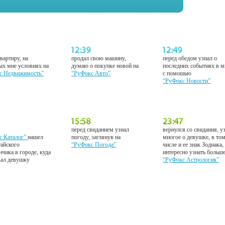
вартиру, на
продал свою машину,
перед обедом узнал о
ых мне условиях на
думаю о покупке новой на
последних событиях в м
с Недвижимость”
“РуФокс Авто”
с помошью
“РуФокс Новости”
перед свиданием узнал
вернулся со свидания, у
с Каталог”
нашел
погоду, заглянув на
многое о девушке, в то
тайского
“РуФокс Погода”
числе и ее знак Зодиака,
нчика в городе, куда
интересно узнать больш
вал девушку
“РуФокс Астрология”