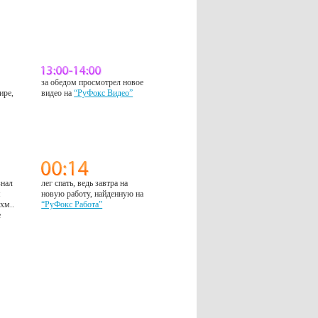
за обедом просмотрел новое
ире,
видео на
“РуФокс Видео”
знал
лег спать, ведь завтра на
м
новую работу, найденную на
 хм..
“РуФокс Работа”
е