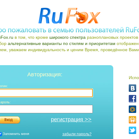
Fox.ru
в том, что кроме
широкого спектра
разноплановых проектов 
ыбор
альтернативные варианты по стилям и приоритетам
отображен
ем, уважаем индивидуальность и ценим Время, проведённое Вами 
Авторизация:
Испо
огин:
ароль:
регистрация >>
Запомнить меня
забыли пароль?