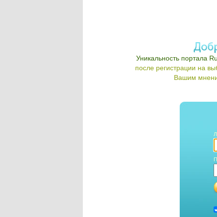
Уникальность портала Ru
после регистрации на в
Вашим мнени
Л
П