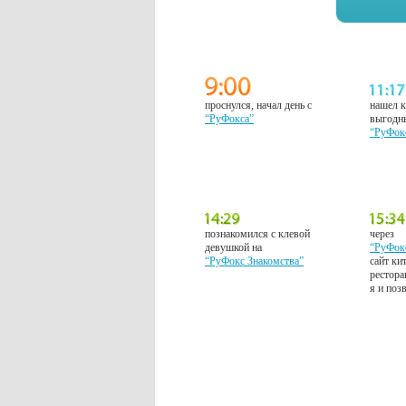
проснулся, начал день с
нашел к
“РуФокса”
выгодн
“РуФок
познакомился с клевой
через
девушкой на
“РуФок
“РуФокс Знакомства”
сайт ки
рестора
я и поз