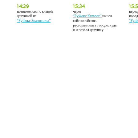
познакомился с клевой
через
перед
девушкой на
“РуФокс Каталог”
нашел
погод
“РуФокс Знакомства”
сайт китайского
“РуФ
ресторанчика в городе, куда
я и позвал девушку