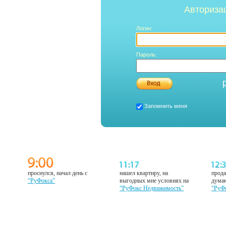
Авториза
Логин:
Пароль:
Запомнить меня
проснулся, начал день с
нашел квартиру, на
прода
“РуФокса”
выгодных мне условиях на
думаю
“РуФокс Недвижимость”
“РуФ