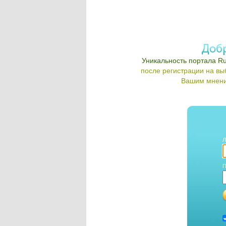
Уникальность портала Ru
после регистрации на в
Вашим мнени
Л
П