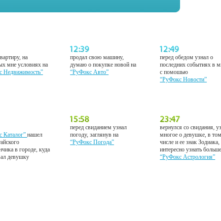
вартиру, на
продал свою машину,
перед обедом узнал о
ых мне условиях на
думаю о покупке новой на
последних событиях в м
с Недвижимость”
“РуФокс Авто”
с помошью
“РуФокс Новости”
перед свиданием узнал
вернулся со свидания, у
с Каталог”
нашел
погоду, заглянув на
многое о девушке, в то
тайского
“РуФокс Погода”
числе и ее знак Зодиака,
нчика в городе, куда
интересно узнать больш
вал девушку
“РуФокс Астрология”