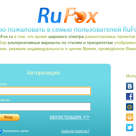
Fox.ru
в том, что кроме
широкого спектра
разноплановых проектов 
ыбор
альтернативные варианты по стилям и приоритетам
отображен
ем, уважаем индивидуальность и ценим Время, проведённое Вами 
Авторизация:
Испо
огин:
ароль:
регистрация >>
Запомнить меня
забыли пароль?