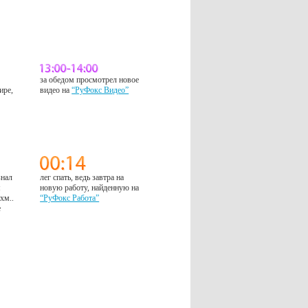
за обедом просмотрел новое
ире,
видео на
“РуФокс Видео”
знал
лег спать, ведь завтра на
м
новую работу, найденную на
 хм..
“РуФокс Работа”
е