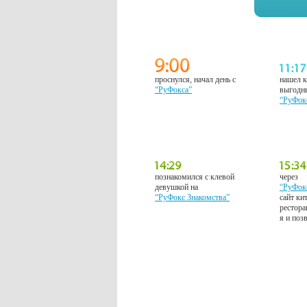
проснулся, начал день с
нашел к
“РуФокса”
выгодн
“РуФок
познакомился с клевой
через
девушкой на
“РуФок
“РуФокс Знакомства”
сайт ки
рестора
я и поз