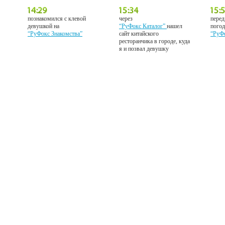
познакомился с клевой
через
перед
девушкой на
“РуФокс Каталог”
нашел
погод
“РуФокс Знакомства”
сайт китайского
“РуФ
ресторанчика в городе, куда
я и позвал девушку