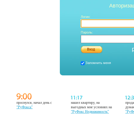
Авториза
Логин:
Пароль:
Запомнить меня
проснулся, начал день с
нашел квартиру, на
прода
“РуФокса”
выгодных мне условиях на
думаю
“РуФокс Недвижимость”
“РуФ