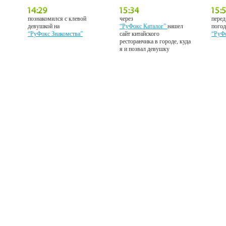
познакомился с клевой
через
перед
девушкой на
“РуФокс Каталог”
нашел
погод
“РуФокс Знакомства”
сайт китайского
“РуФ
ресторанчика в городе, куда
я и позвал девушку