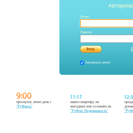
Авториза
Логин:
Пароль:
Запомнить меня
проснулся, начал день с
нашел квартиру, на
прода
“РуФокса”
выгодных мне условиях на
думаю
“РуФокс Недвижимость”
“РуФ