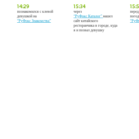
познакомился с клевой
через
перед
девушкой на
“РуФокс Каталог”
нашел
погод
“РуФокс Знакомства”
сайт китайского
“РуФ
ресторанчика в городе, куда
я и позвал девушку