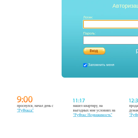
Авториза
Логин:
Пароль:
Запомнить меня
проснулся, начал день с
нашел квартиру, на
прода
“РуФокса”
выгодных мне условиях на
думаю
“РуФокс Недвижимость”
“РуФ