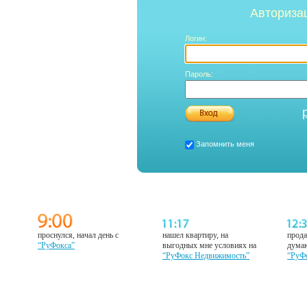
Авториза
Логин:
Пароль:
Запомнить меня
проснулся, начал день с
нашел квартиру, на
прода
“РуФокса”
выгодных мне условиях на
думаю
“РуФокс Недвижимость”
“РуФ