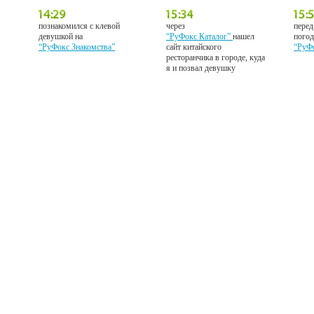
познакомился с клевой
через
перед
девушкой на
“РуФокс Каталог”
нашел
погод
“РуФокс Знакомства”
сайт китайского
“РуФ
ресторанчика в городе, куда
я и позвал девушку