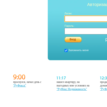
Авториза
Логин:
Пароль:
Запомнить меня
проснулся, начал день с
нашел квартиру, на
прода
“РуФокса”
выгодных мне условиях на
думаю
“РуФокс Недвижимость”
“РуФ