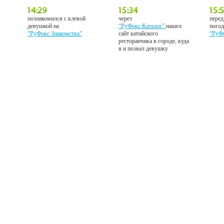
познакомился с клевой
через
перед
девушкой на
“РуФокс Каталог”
нашел
погод
“РуФокс Знакомства”
сайт китайского
“РуФ
ресторанчика в городе, куда
я и позвал девушку