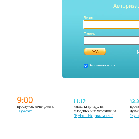
Авториза
Логин:
Пароль:
Запомнить меня
проснулся, начал день с
нашел квартиру, на
прода
“РуФокса”
выгодных мне условиях на
думаю
“РуФокс Недвижимость”
“РуФ