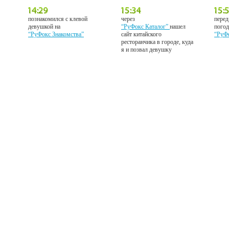
познакомился с клевой
через
перед
девушкой на
“РуФокс Каталог”
нашел
погод
“РуФокс Знакомства”
сайт китайского
“РуФ
ресторанчика в городе, куда
я и позвал девушку