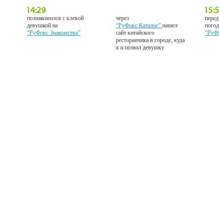
познакомился с клевой
через
перед
девушкой на
“РуФокс Каталог”
нашел
погод
“РуФокс Знакомства”
сайт китайского
“РуФ
ресторанчика в городе, куда
я и позвал девушку