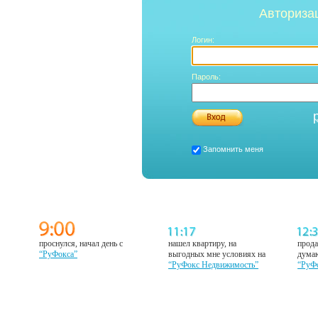
Авториза
Логин:
Пароль:
Запомнить меня
проснулся, начал день с
нашел квартиру, на
прода
“РуФокса”
выгодных мне условиях на
думаю
“РуФокс Недвижимость”
“РуФ