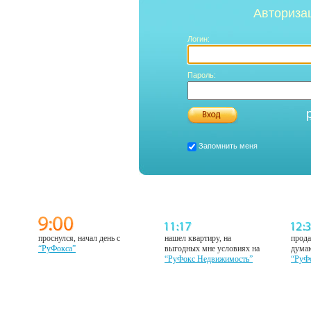
Авториза
Логин:
Пароль:
Запомнить меня
проснулся, начал день с
нашел квартиру, на
прода
“РуФокса”
выгодных мне условиях на
думаю
“РуФокс Недвижимость”
“РуФ