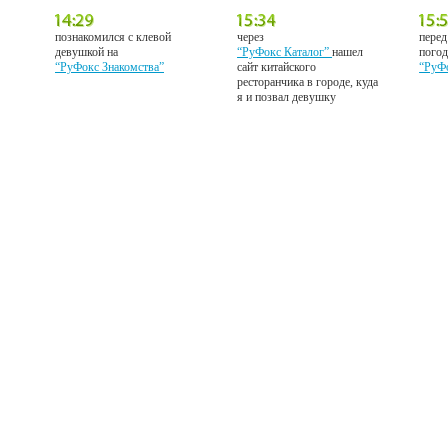
познакомился с клевой
через
перед
девушкой на
“РуФокс Каталог”
нашел
погод
“РуФокс Знакомства”
сайт китайского
“РуФ
ресторанчика в городе, куда
я и позвал девушку