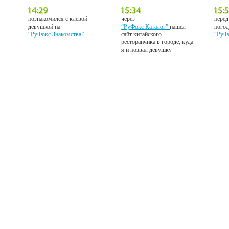
познакомился с клевой
через
перед
девушкой на
“РуФокс Каталог”
нашел
погод
“РуФокс Знакомства”
сайт китайского
“РуФ
ресторанчика в городе, куда
я и позвал девушку