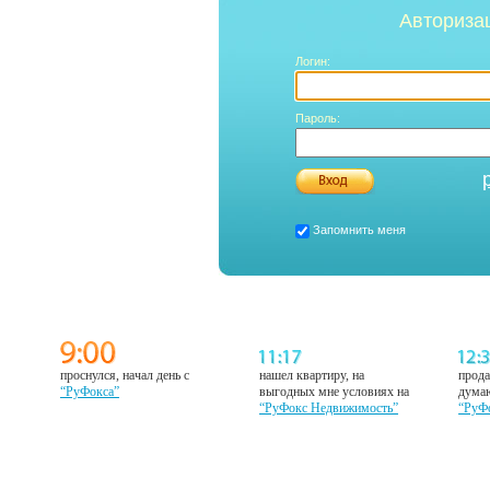
Авториза
Логин:
Пароль:
Запомнить меня
проснулся, начал день с
нашел квартиру, на
прода
“РуФокса”
выгодных мне условиях на
думаю
“РуФокс Недвижимость”
“РуФ