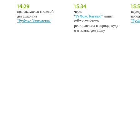
познакомился с клевой
через
перед
девушкой на
“РуФокс Каталог”
нашел
погод
“РуФокс Знакомства”
сайт китайского
“РуФ
ресторанчика в городе, куда
я и позвал девушку