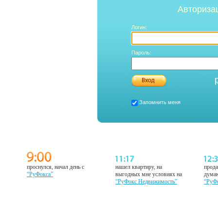
Авториза
Логин:
Пароль:
Запомнить меня
проснулся, начал день с
нашел квартиру, на
прода
“РуФокса”
выгодных мне условиях на
думаю
“РуФокс Недвижимость”
“РуФ