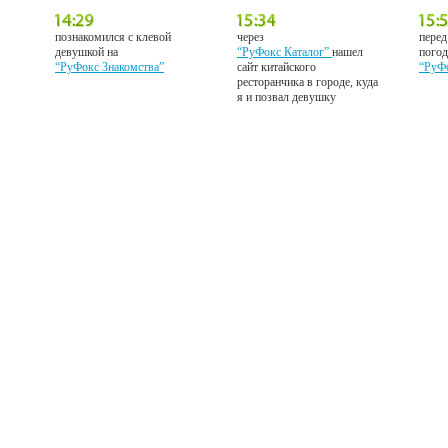
познакомился с клевой
через
перед
девушкой на
“РуФокс Каталог”
нашел
погод
“РуФокс Знакомства”
сайт китайского
“РуФ
ресторанчика в городе, куда
я и позвал девушку