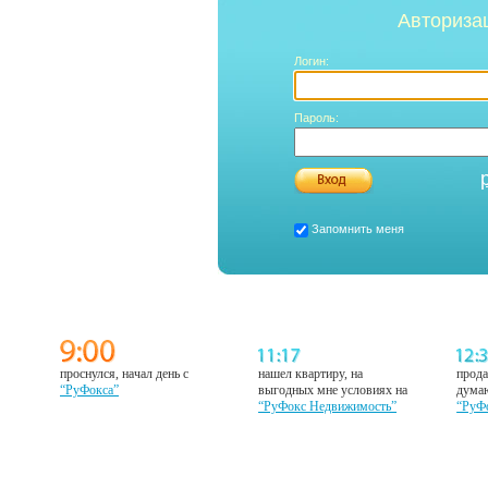
Авториза
Логин:
Пароль:
Запомнить меня
проснулся, начал день с
нашел квартиру, на
прода
“РуФокса”
выгодных мне условиях на
думаю
“РуФокс Недвижимость”
“РуФ