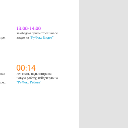
за обедом просмотрел новое
ире,
видео на
“РуФокс Видео”
знал
лег спать, ведь завтра на
м
новую работу, найденную на
 хм..
“РуФокс Работа”
е