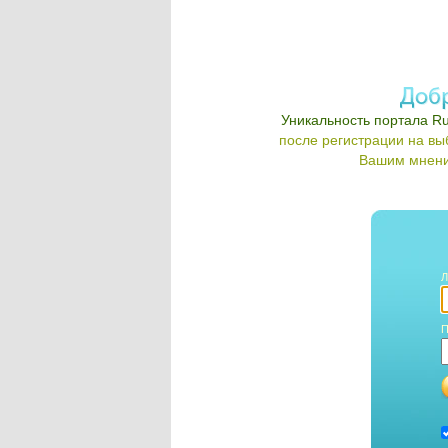
Уникальность портала Ru
после регистрации на в
Вашим мнени
Л
П