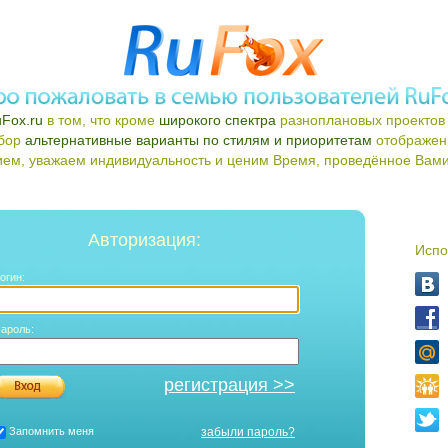
Fox.ru
в том, что кроме
широкого спектра
разноплановых проектов 
ыбор
альтернативные варианты по стилям и приоритетам
отображен
ем, уважаем индивидуальность и ценим Время, проведённое Вами 
Авторизация:
Испо
огин:
ароль:
регистрация >>
Запомнить меня
забыли пароль?