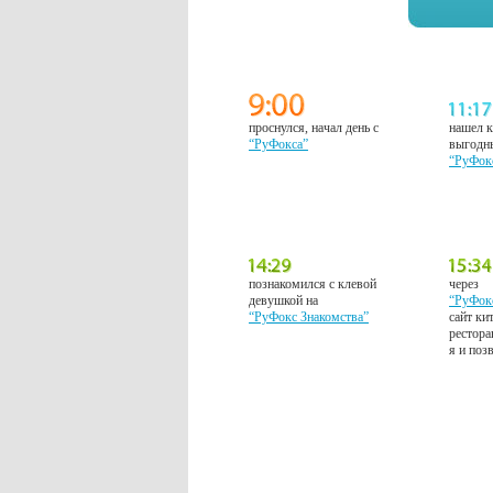
проснулся, начал день с
нашел к
“РуФокса”
выгодн
“РуФок
познакомился с клевой
через
девушкой на
“РуФок
“РуФокс Знакомства”
сайт ки
рестора
я и поз