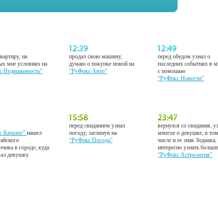
вартиру, на
продал свою машину,
перед обедом узнал о
ых мне условиях на
думаю о покупке новой на
последних событиях в м
с Недвижимость”
“РуФокс Авто”
с помошью
“РуФокс Новости”
перед свиданием узнал
вернулся со свидания, у
с Каталог”
нашел
погоду, заглянув на
многое о девушке, в то
тайского
“РуФокс Погода”
числе и ее знак Зодиака,
нчика в городе, куда
интересно узнать больш
вал девушку
“РуФокс Астрология”