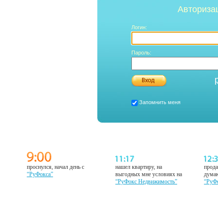
Авториза
Логин:
Пароль:
Запомнить меня
проснулся, начал день с
нашел квартиру, на
прода
“РуФокса”
выгодных мне условиях на
думаю
“РуФокс Недвижимость”
“РуФ