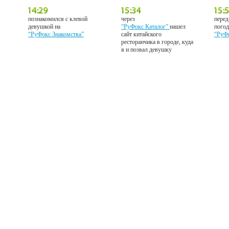
познакомился с клевой
через
перед
девушкой на
“РуФокс Каталог”
нашел
погод
“РуФокс Знакомства”
сайт китайского
“РуФ
ресторанчика в городе, куда
я и позвал девушку