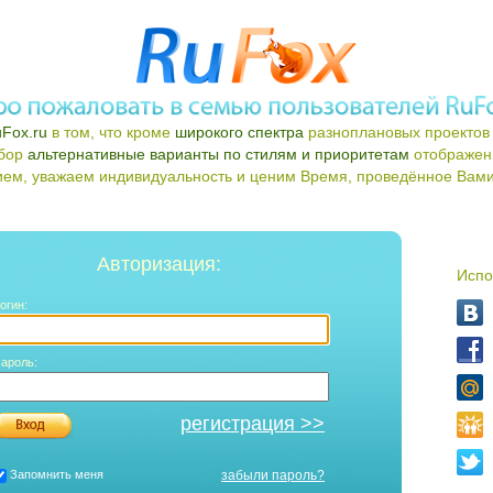
Fox.ru
в том, что кроме
широкого спектра
разноплановых проектов 
ыбор
альтернативные варианты по стилям и приоритетам
отображен
ем, уважаем индивидуальность и ценим Время, проведённое Вами 
Авторизация:
Испо
огин:
ароль:
регистрация >>
Запомнить меня
забыли пароль?