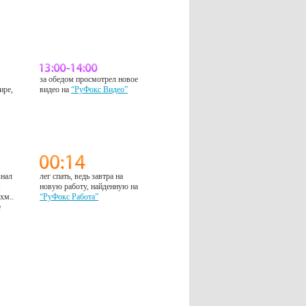
за обедом просмотрел новое
ире,
видео на
“РуФокс Видео”
знал
лег спать, ведь завтра на
м
новую работу, найденную на
 хм..
“РуФокс Работа”
е