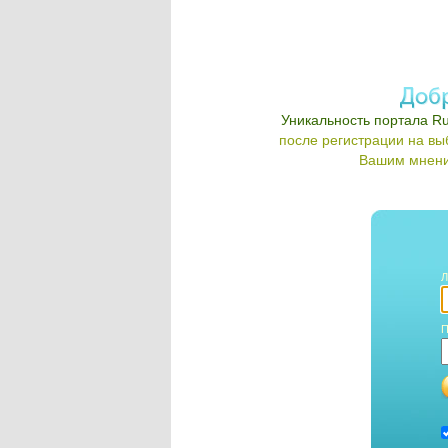
Уникальность портала Ru
после регистрации на в
Вашим мнени
Л
П