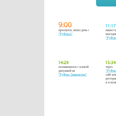
проснулся, начал день с
нашел к
“РуФокса”
выгодн
“РуФок
познакомился с клевой
через
девушкой на
“РуФок
“РуФокс Знакомства”
сайт ки
рестора
я и поз