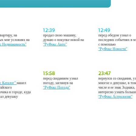
вартиру, на
продал свою машину,
перед обедом узнал о
ых мне условиях на
думаю о покупке новой на
последних событиях в м
с Недвижимость”
“РуФокс Авто”
с помошью
“РуФокс Новости”
перед свиданием узнал
вернулся со свидания, у
с Каталог”
нашел
погоду, заглянув на
многое о девушке, в то
тайского
“РуФокс Погода”
числе и ее знак Зодиака,
нчика в городе, куда
интересно узнать больш
вал девушку
“РуФокс Астрология”