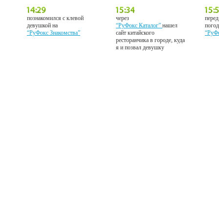
познакомился с клевой
через
перед
девушкой на
“РуФокс Каталог”
нашел
погод
“РуФокс Знакомства”
сайт китайского
“РуФ
ресторанчика в городе, куда
я и позвал девушку