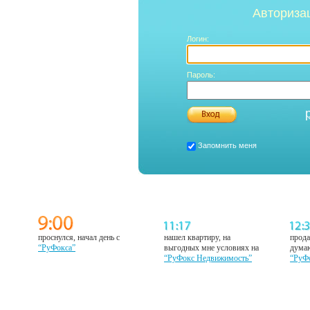
Авториза
Логин:
Пароль:
Запомнить меня
проснулся, начал день с
нашел квартиру, на
прода
“РуФокса”
выгодных мне условиях на
думаю
“РуФокс Недвижимость”
“РуФ