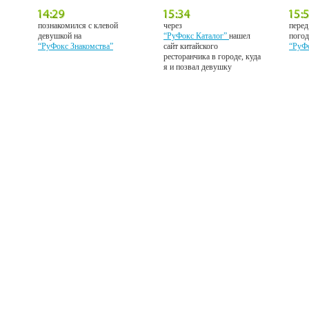
познакомился с клевой
через
перед
девушкой на
“РуФокс Каталог”
нашел
погод
“РуФокс Знакомства”
сайт китайского
“РуФ
ресторанчика в городе, куда
я и позвал девушку