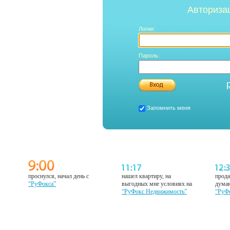
Авториза
Логин:
Пароль:
Запомнить меня
проснулся, начал день с
нашел квартиру, на
прода
“РуФокса”
выгодных мне условиях на
думаю
“РуФокс Недвижимость”
“РуФ