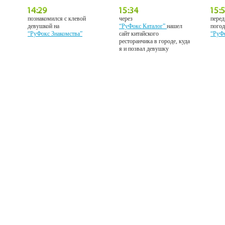
познакомился с клевой
через
перед
девушкой на
“РуФокс Каталог”
нашел
погод
“РуФокс Знакомства”
сайт китайского
“РуФ
ресторанчика в городе, куда
я и позвал девушку