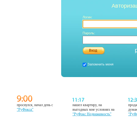
Авториза
Логин:
Пароль:
Запомнить меня
проснулся, начал день с
нашел квартиру, на
прода
“РуФокса”
выгодных мне условиях на
думаю
“РуФокс Недвижимость”
“РуФ