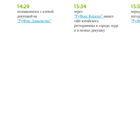
познакомился с клевой
через
перед
девушкой на
“РуФокс Каталог”
нашел
погод
“РуФокс Знакомства”
сайт китайского
“РуФ
ресторанчика в городе, куда
я и позвал девушку