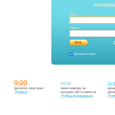
Авториза
Логин:
Пароль:
Запомнить меня
проснулся, начал день с
нашел квартиру, на
прода
“РуФокса”
выгодных мне условиях на
думаю
“РуФокс Недвижимость”
“РуФ