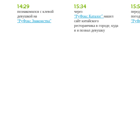
познакомился с клевой
через
перед
девушкой на
“РуФокс Каталог”
нашел
погод
“РуФокс Знакомства”
сайт китайского
“РуФ
ресторанчика в городе, куда
я и позвал девушку