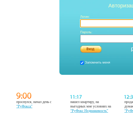
Авториза
Логин:
Пароль:
Запомнить меня
проснулся, начал день с
нашел квартиру, на
прода
“РуФокса”
выгодных мне условиях на
думаю
“РуФокс Недвижимость”
“РуФ