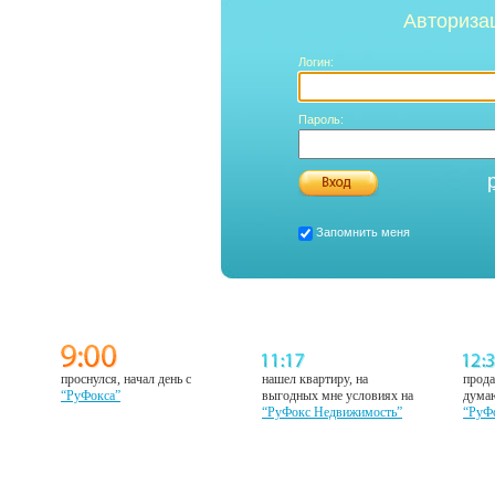
Авториза
Логин:
Пароль:
Запомнить меня
проснулся, начал день с
нашел квартиру, на
прода
“РуФокса”
выгодных мне условиях на
думаю
“РуФокс Недвижимость”
“РуФ