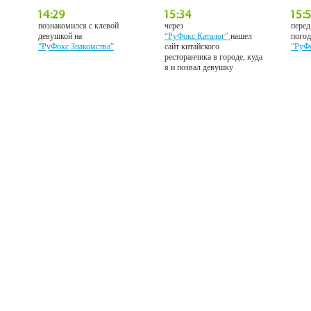
познакомился с клевой
через
перед
девушкой на
“РуФокс Каталог”
нашел
погод
“РуФокс Знакомства”
сайт китайского
“РуФ
ресторанчика в городе, куда
я и позвал девушку