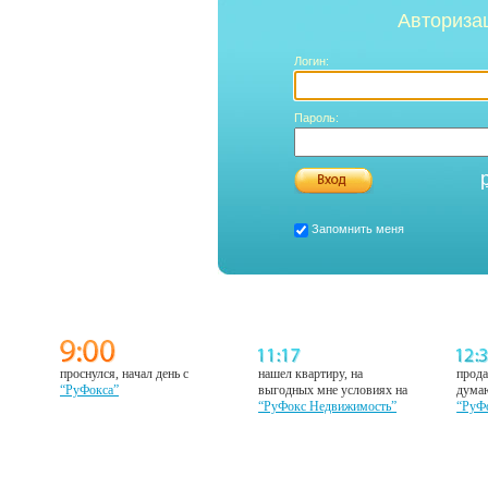
Авториза
Логин:
Пароль:
Запомнить меня
проснулся, начал день с
нашел квартиру, на
прода
“РуФокса”
выгодных мне условиях на
думаю
“РуФокс Недвижимость”
“РуФ