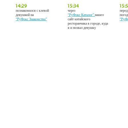
познакомился с клевой
через
перед
девушкой на
“РуФокс Каталог”
нашел
погод
“РуФокс Знакомства”
сайт китайского
“РуФ
ресторанчика в городе, куда
я и позвал девушку