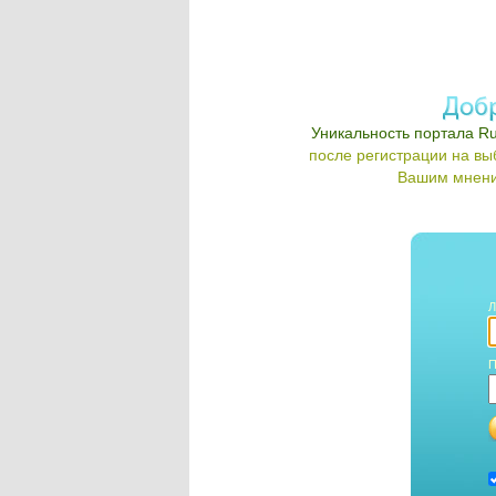
Уникальность портала Ru
после регистрации на в
Вашим мнени
Л
П