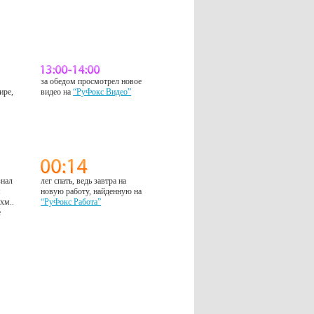
за обедом просмотрел новое
ире,
видео на
“РуФокс Видео”
знал
лег спать, ведь завтра на
м
новую работу, найденную на
 хм..
“РуФокс Работа”
е