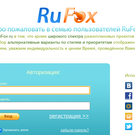
Fox.ru
в том, что кроме
широкого спектра
разноплановых проектов 
ыбор
альтернативные варианты по стилям и приоритетам
отображен
ем, уважаем индивидуальность и ценим Время, проведённое Вами 
Авторизация:
Испо
огин:
ароль:
регистрация >>
Запомнить меня
забыли пароль?