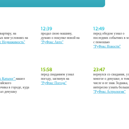
вартиру, на
продал свою машину,
перед обедом узнал о
ых мне условиях на
думаю о покупке новой на
последних событиях в м
с Недвижимость”
“РуФокс Авто”
с помошью
“РуФокс Новости”
перед свиданием узнал
вернулся со свидания, у
с Каталог”
нашел
погоду, заглянув на
многое о девушке, в то
тайского
“РуФокс Погода”
числе и ее знак Зодиака,
нчика в городе, куда
интересно узнать больш
вал девушку
“РуФокс Астрология”