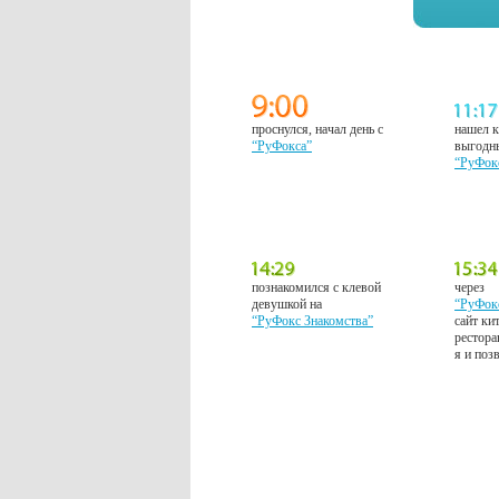
проснулся, начал день с
нашел к
“РуФокса”
выгодн
“РуФок
познакомился с клевой
через
девушкой на
“РуФок
“РуФокс Знакомства”
сайт ки
рестора
я и поз