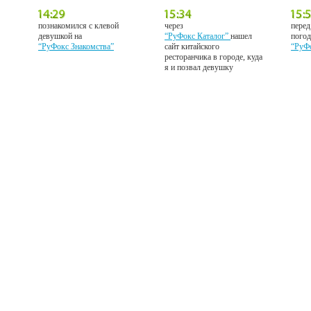
познакомился с клевой
через
перед
девушкой на
“РуФокс Каталог”
нашел
погод
“РуФокс Знакомства”
сайт китайского
“РуФ
ресторанчика в городе, куда
я и позвал девушку