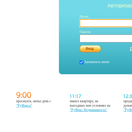
Авториза
Логин:
Пароль:
Запомнить меня
проснулся, начал день с
нашел квартиру, на
прода
“РуФокса”
выгодных мне условиях на
думаю
“РуФокс Недвижимость”
“РуФ