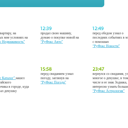
вартиру, на
продал свою машину,
перед обедом узнал о
ых мне условиях на
думаю о покупке новой на
последних событиях в м
с Недвижимость”
“РуФокс Авто”
с помошью
“РуФокс Новости”
перед свиданием узнал
вернулся со свидания, у
с Каталог”
нашел
погоду, заглянув на
многое о девушке, в то
тайского
“РуФокс Погода”
числе и ее знак Зодиака,
нчика в городе, куда
интересно узнать больш
вал девушку
“РуФокс Астрология”