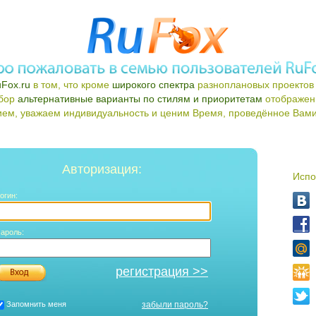
Fox.ru
в том, что кроме
широкого спектра
разноплановых проектов 
ыбор
альтернативные варианты по стилям и приоритетам
отображен
ем, уважаем индивидуальность и ценим Время, проведённое Вами 
Авторизация:
Испо
огин:
ароль:
регистрация >>
Запомнить меня
забыли пароль?