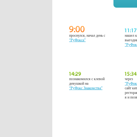
проснулся, начал день с
нашел к
“РуФокса”
выгодн
“РуФок
познакомился с клевой
через
девушкой на
“РуФок
“РуФокс Знакомства”
сайт ки
рестора
я и поз