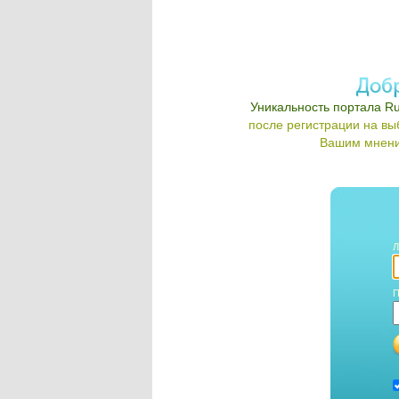
Уникальность портала Ru
после регистрации на в
Вашим мнени
Л
П