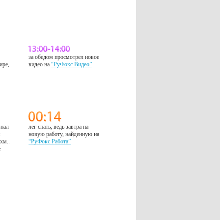
за обедом просмотрел новое
ире,
видео на
“РуФокс Видео”
знал
лег спать, ведь завтра на
м
новую работу, найденную на
 хм..
“РуФокс Работа”
е