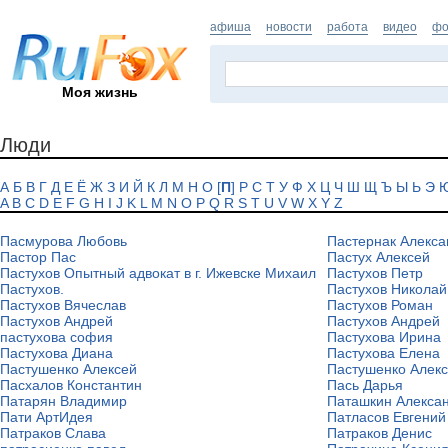
афиша
новости
работа
видео
фо
Моя жизнь
Люди
А
Б
В
Г
Д
Е
Ё
Ж
З
И
Й
К
Л
М
Н
О
[
П
]
Р
С
Т
У
Ф
Х
Ц
Ч
Ш
Щ
Ъ
Ы
Ь
Э
A
B
C
D
E
F
G
H
I
J
K
L
M
N
O
P
Q
R
S
T
U
V
W
X
Y
Z
Пасмурова Любовь
Пастернак Алекса
Пастор Пас
Пастух Алексей
Пастухов Опытный адвокат в г. Ижевске Михаил
Пастухов Петр
Пастухов.
Пастухов Николай
Пастухов Вячеслав
Пастухов Роман
Пастухов Андрей
Пастухов Андрей
пастухова софия
Пастухова Ирина
Пастухова Диана
Пастухова Елена
Пастушенко Алексей
Пастушенко Алек
Пасхалов Константин
Пась Дарья
Патарян Владимир
Паташкин Алекса
Пати АртИдея
Патласов Евгений
Патраков Слава
Патраков Денис