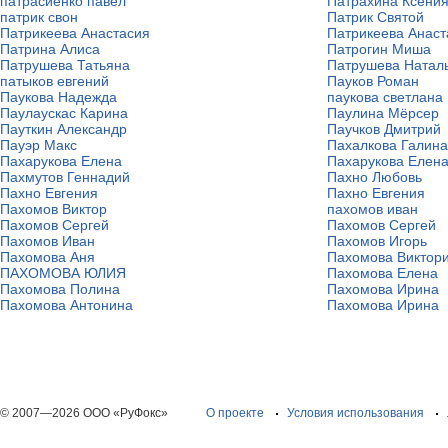
патрасиенко павел
Патрахина Ксени
патрик свон
Патрик Святой
Патрикеева Анастасия
Патрикеева Анаст
Патрина Алиса
Патрогин Миша
Патрушева Татьяна
Патрушева Натал
патыков евгений
Пауков Роман
Паукова Надежда
паукова светлана
Паулаускас Карина
Паулина Мёрсер
Пауткин Александр
Паучков Дмитрий
Пауэр Макс
Пахалкова Галина
Пахарукова Елена
Пахарукова Елен
Пахмутов Геннадий
Пахно Любовь
Пахно Евгения
Пахно Евгения
Пахомов Виктор
пахомов иван
Пахомов Сергей
Пахомов Сергей
Пахомов Иван
Пахомов Игорь
Пахомова Аня
Пахомова Виктор
ПАХОМОВА ЮЛИЯ
Пахомова Елена
Пахомова Полина
Пахомова Ирина
Пахомова Антонина
Пахомова Ирина
© 2007—2026 ООО «РуФокс»
О проекте
Условия использования