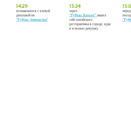
познакомился с клевой
через
перед
девушкой на
“РуФокс Каталог”
нашел
погод
“РуФокс Знакомства”
сайт китайского
“РуФ
ресторанчика в городе, куда
я и позвал девушку