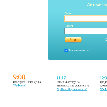
Авториза
Логин:
Пароль:
Запомнить меня
проснулся, начал день с
нашел квартиру, на
прода
“РуФокса”
выгодных мне условиях на
думаю
“РуФокс Недвижимость”
“РуФ