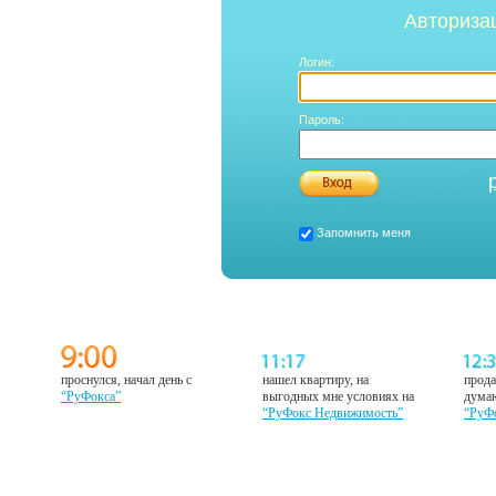
Авториза
Логин:
Пароль:
Запомнить меня
проснулся, начал день с
нашел квартиру, на
прода
“РуФокса”
выгодных мне условиях на
думаю
“РуФокс Недвижимость”
“РуФ