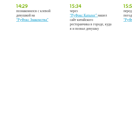
познакомился с клевой
через
перед
девушкой на
“РуФокс Каталог”
нашел
погод
“РуФокс Знакомства”
сайт китайского
“РуФ
ресторанчика в городе, куда
я и позвал девушку