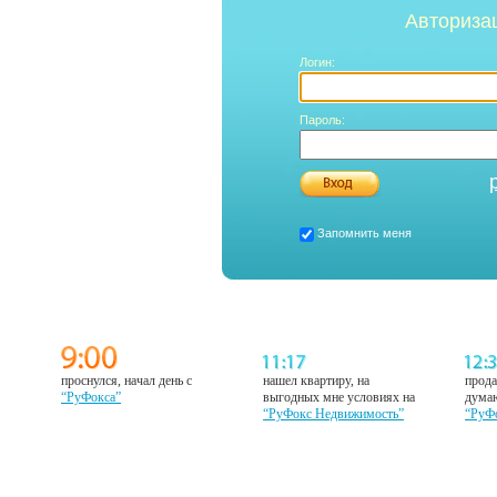
Авториза
Логин:
Пароль:
Запомнить меня
проснулся, начал день с
нашел квартиру, на
прода
“РуФокса”
выгодных мне условиях на
думаю
“РуФокс Недвижимость”
“РуФ