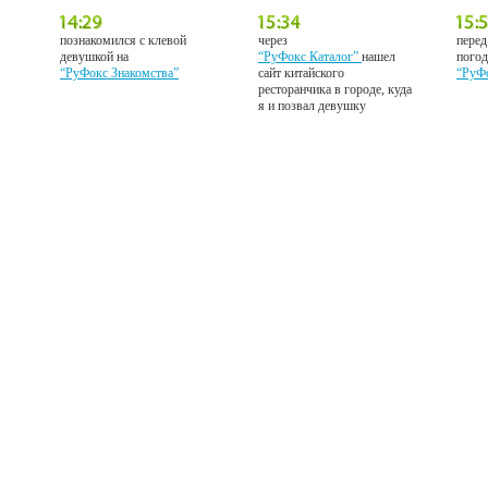
познакомился с клевой
через
перед
девушкой на
“РуФокс Каталог”
нашел
погод
“РуФокс Знакомства”
сайт китайского
“РуФ
ресторанчика в городе, куда
я и позвал девушку