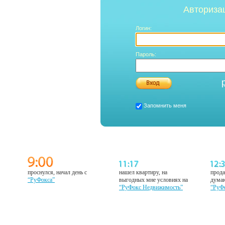
Авториза
Логин:
Пароль:
Запомнить меня
проснулся, начал день с
нашел квартиру, на
прода
“РуФокса”
выгодных мне условиях на
думаю
“РуФокс Недвижимость”
“РуФ