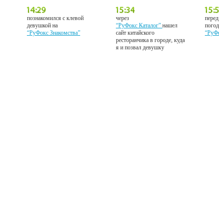
познакомился с клевой
через
перед
девушкой на
“РуФокс Каталог”
нашел
погод
“РуФокс Знакомства”
сайт китайского
“РуФ
ресторанчика в городе, куда
я и позвал девушку