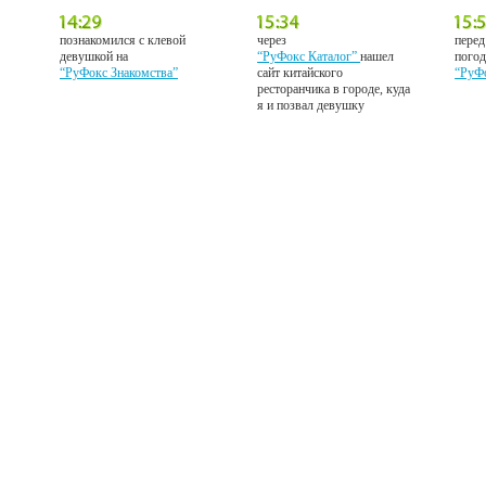
познакомился с клевой
через
перед
девушкой на
“РуФокс Каталог”
нашел
погод
“РуФокс Знакомства”
сайт китайского
“РуФ
ресторанчика в городе, куда
я и позвал девушку