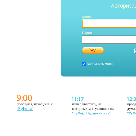
Авториза
Логин:
Пароль:
Запомнить меня
проснулся, начал день с
нашел квартиру, на
прода
“РуФокса”
выгодных мне условиях на
думаю
“РуФокс Недвижимость”
“РуФ