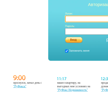
Авториза
Логин:
Пароль:
Запомнить меня
проснулся, начал день с
нашел квартиру, на
прода
“РуФокса”
выгодных мне условиях на
думаю
“РуФокс Недвижимость”
“РуФ