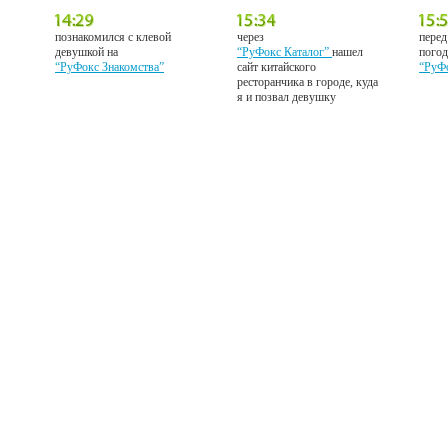
познакомился с клевой
через
перед
девушкой на
“РуФокс Каталог”
нашел
погод
“РуФокс Знакомства”
сайт китайского
“РуФ
ресторанчика в городе, куда
я и позвал девушку