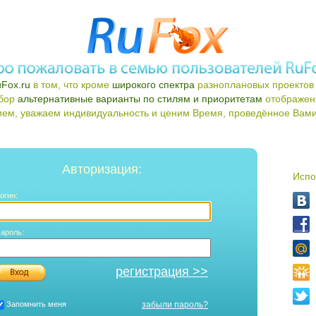
Fox.ru
в том, что кроме
широкого спектра
разноплановых проектов 
ыбор
альтернативные варианты по стилям и приоритетам
отображен
ем, уважаем индивидуальность и ценим Время, проведённое Вами 
Авторизация:
Испо
огин:
ароль:
регистрация >>
Запомнить меня
забыли пароль?