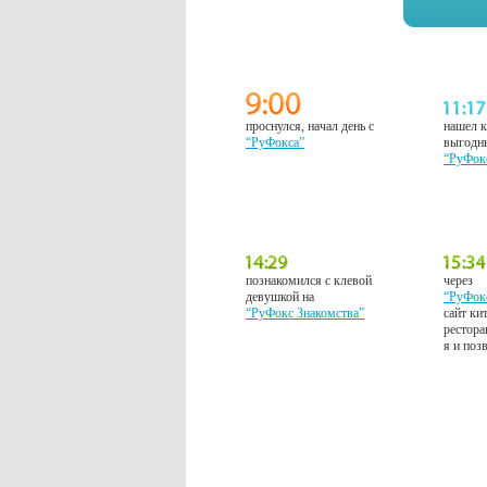
проснулся, начал день с
нашел к
“РуФокса”
выгодн
“РуФок
познакомился с клевой
через
девушкой на
“РуФок
“РуФокс Знакомства”
сайт ки
рестора
я и поз