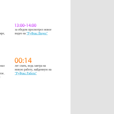
за обедом просмотрел новое
ире,
видео на
“РуФокс Видео”
знал
лег спать, ведь завтра на
м
новую работу, найденную на
 хм..
“РуФокс Работа”
е