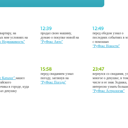
вартиру, на
продал свою машину,
перед обедом узнал о
ых мне условиях на
думаю о покупке новой на
последних событиях в м
с Недвижимость”
“РуФокс Авто”
с помошью
“РуФокс Новости”
перед свиданием узнал
вернулся со свидания, у
с Каталог”
нашел
погоду, заглянув на
многое о девушке, в то
тайского
“РуФокс Погода”
числе и ее знак Зодиака,
нчика в городе, куда
интересно узнать больш
вал девушку
“РуФокс Астрология”