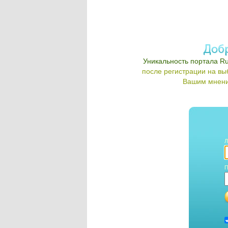
Уникальность портала Ru
после регистрации на в
Вашим мнени
Л
П