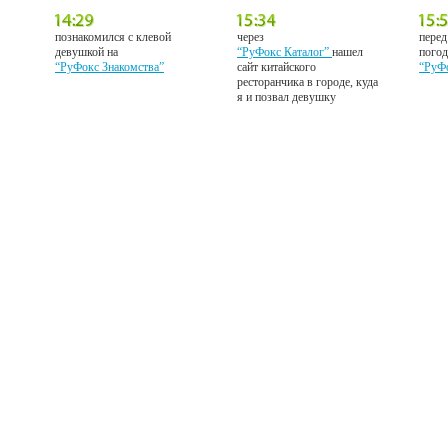
познакомился с клевой
через
перед
девушкой на
“РуФокс Каталог”
нашел
погод
“РуФокс Знакомства”
сайт китайского
“РуФ
ресторанчика в городе, куда
я и позвал девушку