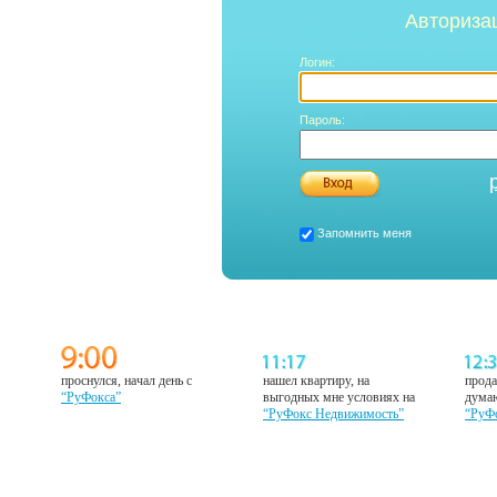
Авториза
Логин:
Пароль:
Запомнить меня
проснулся, начал день с
нашел квартиру, на
прода
“РуФокса”
выгодных мне условиях на
думаю
“РуФокс Недвижимость”
“РуФ