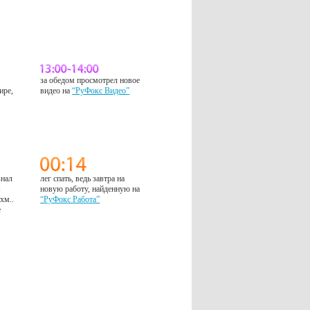
за обедом просмотрел новое
ире,
видео на
“РуФокс Видео”
знал
лег спать, ведь завтра на
м
новую работу, найденную на
 хм..
“РуФокс Работа”
е