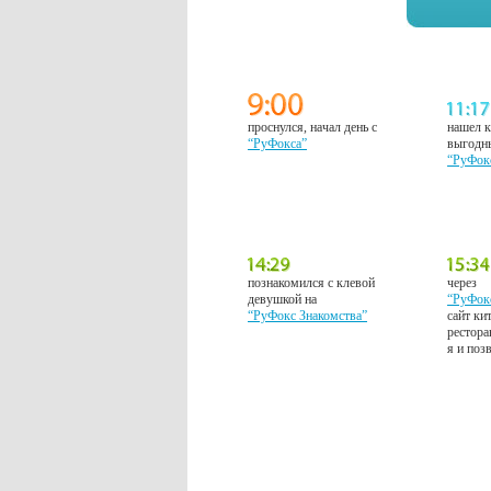
проснулся, начал день с
нашел к
“РуФокса”
выгодн
“РуФок
познакомился с клевой
через
девушкой на
“РуФок
“РуФокс Знакомства”
сайт ки
рестора
я и поз