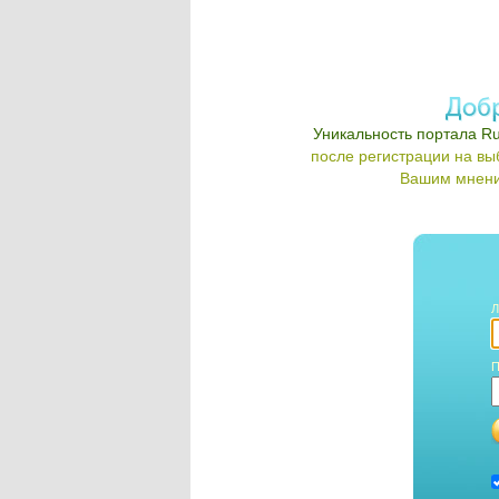
Уникальность портала Ru
после регистрации на в
Вашим мнени
Л
П