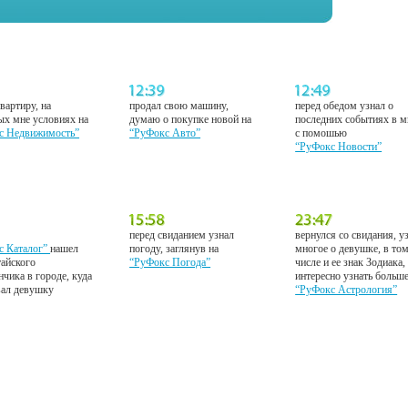
вартиру, на
продал свою машину,
перед обедом узнал о
ых мне условиях на
думаю о покупке новой на
последних событиях в м
с Недвижимость”
“РуФокс Авто”
с помошью
“РуФокс Новости”
перед свиданием узнал
вернулся со свидания, у
с Каталог”
нашел
погоду, заглянув на
многое о девушке, в то
тайского
“РуФокс Погода”
числе и ее знак Зодиака,
нчика в городе, куда
интересно узнать больш
вал девушку
“РуФокс Астрология”