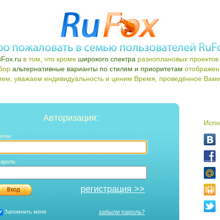
Fox.ru
в том, что кроме
широкого спектра
разноплановых проектов 
ыбор
альтернативные варианты по стилям и приоритетам
отображен
ем, уважаем индивидуальность и ценим Время, проведённое Вами 
Авторизация:
Испо
огин:
ароль:
регистрация >>
Запомнить меня
забыли пароль?