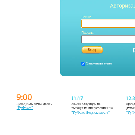
Авториза
Логин:
Пароль:
Запомнить меня
проснулся, начал день с
нашел квартиру, на
прода
“РуФокса”
выгодных мне условиях на
думаю
“РуФокс Недвижимость”
“РуФ