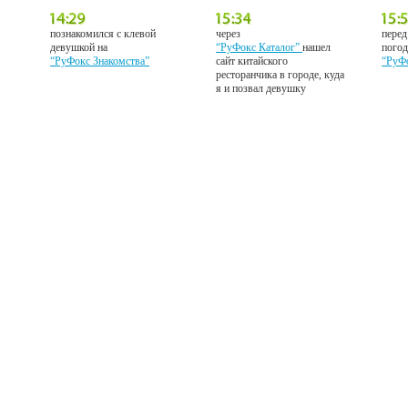
познакомился с клевой
через
перед
девушкой на
“РуФокс Каталог”
нашел
погод
“РуФокс Знакомства”
сайт китайского
“РуФ
ресторанчика в городе, куда
я и позвал девушку