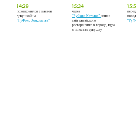
познакомился с клевой
через
перед
девушкой на
“РуФокс Каталог”
нашел
погод
“РуФокс Знакомства”
сайт китайского
“РуФ
ресторанчика в городе, куда
я и позвал девушку