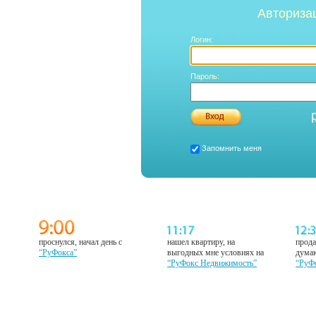
Авториза
Логин:
Пароль:
Запомнить меня
проснулся, начал день с
нашел квартиру, на
прода
“РуФокса”
выгодных мне условиях на
думаю
“РуФокс Недвижимость”
“РуФ